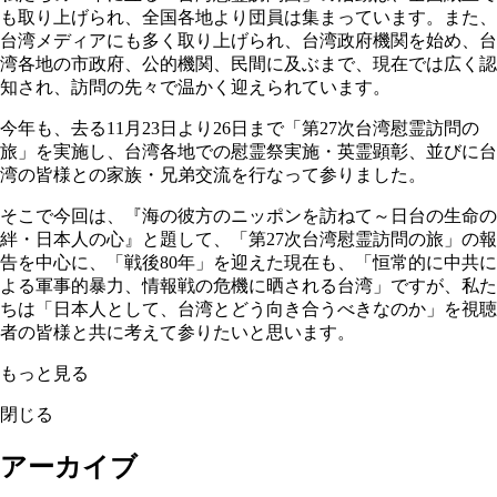
も取り上げられ、全国各地より団員は集まっています。また、
台湾メディアにも多く取り上げられ、台湾政府機関を始め、台
湾各地の市政府、公的機関、民間に及ぶまで、現在では広く認
知され、訪問の先々で温かく迎えられています。
今年も、去る11月23日より26日まで「第27次台湾慰霊訪問の
旅」を実施し、台湾各地での慰霊祭実施・英霊顕彰、並びに台
湾の皆様との家族・兄弟交流を行なって参りました。
そこで今回は、『海の彼方のニッポンを訪ねて～日台の生命の
絆・日本人の心』と題して、「第27次台湾慰霊訪問の旅」の報
告を中心に、「戦後80年」を迎えた現在も、「恒常的に中共に
よる軍事的暴力、情報戦の危機に晒される台湾」ですが、私た
ちは「日本人として、台湾とどう向き合うべきなのか」を視聴
者の皆様と共に考えて参りたいと思います。
もっと見る
閉じる
アーカイブ