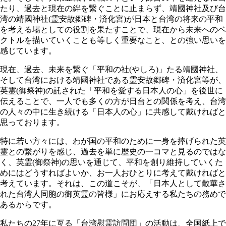
たり、過去と現在の絆を繋ぐことに止まらず、靖國神社及び台
湾の靖國神社(霊安故郷碑・済化宮)が日本と台湾の将来の平和
を考える場としての役割を果たすことで、現在から未来へのベ
クトルを描いていくことも等しく重要なこと、との強い思いを
感じています。
現在、過去、未来を繋ぐ「平和の社(やしろ)」たる靖國神社、
そして台湾における靖國神社である霊安故郷碑・済化宮等が、
英霊(御祭神)の託された「平和を愛する日本人の心」を後世に
伝えることで、一人でも多くの方が日台との関係を考え、台湾
の人々の中に生き続ける「日本人の心」に共感して戴ければと
思っております。
特に若い方々には、わが国の平和のために一身を捧げられた英
霊との繋がりを感じ、過去を単に歴史の一コマと見るのではな
く、英霊(御祭神)の思いを通じて、平和を創り維持していくた
めにはどうすればよいか、お一人おひとりに考えて戴ければと
考えています。それは、この道こそが、「日本人として散華さ
れた台湾人同胞の御英霊の皆様」にお応えする私たちの務めで
あるからです。
私たちの27年に亙る「台湾慰霊訪問団」の活動は、全国紙上で