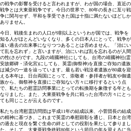
の戦争の影響を受けると言われますが、わが国の場合、直近の
戦争とは大東亜戦争です。今日の世界で、80年の長きに亙り戦
争に関与せず、平和を享受できた国は十指に満たないほどしか
ありません。
今日、戦後生まれの人口が9割以上というわが国では、戦争を
知る人がほとんどいなくなり、多くの日本人にとって、戦争が
遠い過去の出来事になりつつあることは否めません。「治にい
て乱を忘れず」と言いますが、治にいれば乱を忘れるのが人間
の性(さが)です。九段の靖國神社にしても、台湾の靖國神社(霊
安故郷碑・済化宮)にしても、英霊(御祭神)を直接ご存知の遺族
は減少の一途を辿っています。最も若い戦沒者遺族が80歳を迎
える本年は、日台両国にとって、崇敬者・参拝者が戦友や御遺
族から、御祭神を直接にご存知ない方々に移行するという点
で、私たちの慰霊訪問事業にとっての転換期を象徴する年とも
なりました。また、大東亜戦争を共に戦った台湾の方々にとっ
ても同じことが云えるのです。
私たち台湾慰霊訪問団は平成11年の結成以来、小菅団長の結成
の精神に基づき、これまで英霊の奉慰顕彰を通じ、日本と台湾
の過去と現在を繋ぐ生命の絆としての役割を果たして参りまし
た。そして、大東亜戦争終戦80年という節目の年を迎えるに当