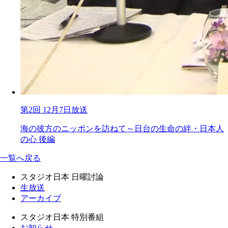
第2回 12月7日放送
海の彼方のニッポンを訪ねて～日台の生命の絆・日本人
の心 後編
一覧へ戻る
スタジオ日本 日曜討論
生放送
アーカイブ
スタジオ日本 特別番組
お知らせ