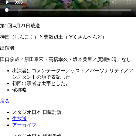
第1回 4月21日放送
神国（しんこく）と粟散辺土（ぞくさんへんど）
出演者
田口俊哉／原田泰宏・高橋幸久・坂本美里／廣瀬知晴／なし
出演者はコメンテーター／ゲスト／パーソナリティ／ア
シスタントの順で表記した。
初回出演者は太字とした。
敬称略
戻る
スタジオ日本 日曜討論
生放送
アーカイブ