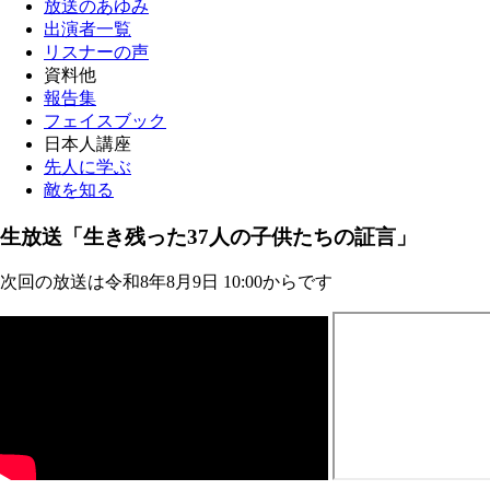
放送のあゆみ
出演者一覧
リスナーの声
資料他
報告集
フェイスブック
日本人講座
先人に学ぶ
敵を知る
生放送「生き残った37人の子供たちの証言」
次回の放送は令和8年8月9日 10:00からです