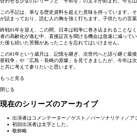
合わせる少女のレリーフと「平和を」の文字が刻まれ、今も山
この手記は、単なる歴史資料を超えた意味を持っています。そ
が詰まっており、読む人の胸を強く打ちます。子供たちの言葉
終戦81年を迎え、この間、日本は戦争に巻き込まれることな
者の高齢化が進む中、直接証言を聞ける機会は急速に減ってい
た後も続いた苦難があったことを忘れてはいけません。
この81年という歳月は、記憶を継ぎ、次世代へと語り継ぐ最
亜戦争」や「広島・長崎の原爆」を見てきましたが、今年は次
と共に考えて参りたいと思います。
もっと見る
閉じる
現在のシリーズのアーカイブ
出演者はコメンテーター／ゲスト／パーソナリティ／ア
初回出演者は太字とした。
敬称略