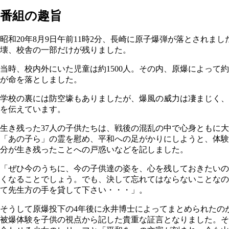
番組の趣旨
昭和20年8月9日午前11時2分、長崎に原子爆弾が落とされま
壊、校舎の一部だけが残りました。
当時、校内外にいた児童は約1500人。その内、原爆によって約
が命を落としました。
学校の裏には防空壕もありましたが、爆風の威力は凄まじく、
を伝えています。
生き残った37人の子供たちは、戦後の混乱の中で心身ともに
「あの子ら」の霊を慰め、平和への足がかりにしようと、体験
分が生き残ったことへの戸惑いなどを記しました。
「ぜひ今のうちに、今の子供達の姿を、心を残しておきたいの
くなることでしょう。でも、決して忘れてはならないことなの
て先生方の手を貸して下さい・・・」。
そうして原爆投下の4年後に永井博士によってまとめられたの
被爆体験を子供の視点から記した貴重な証言となりました。そ