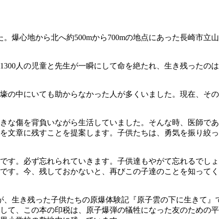
した。爆心地から北へ約500mから700mの地点にあった長崎
1300人の児童と先生が一瞬にして命を絶たれ、生き残ったのは
壕の中にいても助からなかった人が多くいました。現在、その
大きな傷を背負いながら生活していました。そんな時、医師で
を文章に残すことを提案します。子供たちは、勇気を振り絞っ
です。必ず忘れられていきます。子供達もやがて忘れるでしょ
です。今、残しておかないと、再びこの子達のことを知ってく
が、生き残った子供たちの原爆体験記『原子雲の下に生きて』
して、この本の印税は、原子爆弾の犠牲になった友のための平