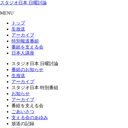
スタジオ日本 日曜討論
MENU
トップ
生放送
アーカイブ
特別報道番組
番組を支える会
日本人講座
スタジオ日本 日曜討論
番組のお知らせ
生放送
アーカイブ
スタジオ日本 特別番組
お知らせ
アーカイブ
番組を支える会
ごあいさつ
支える会のあゆみ
放送の記録