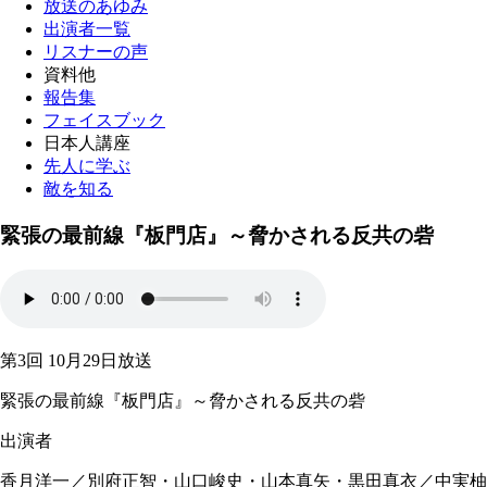
放送のあゆみ
出演者一覧
リスナーの声
資料他
報告集
フェイスブック
日本人講座
先人に学ぶ
敵を知る
緊張の最前線『板門店』～脅かされる反共の砦
第3回 10月29日放送
緊張の最前線『板門店』～脅かされる反共の砦
出演者
香月洋一／別府正智・山口峻史・山本真矢・
黒田真衣
／中実柚