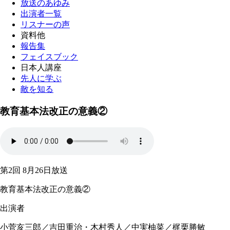
放送のあゆみ
出演者一覧
リスナーの声
資料他
報告集
フェイスブック
日本人講座
先人に学ぶ
敵を知る
教育基本法改正の意義②
第2回 8月26日放送
教育基本法改正の意義②
出演者
小菅亥三郎／吉田重治・木村秀人／中実柚菜／梶栗勝敏