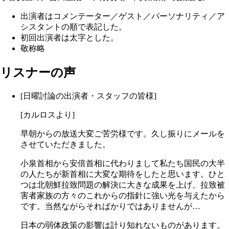
出演者はコメンテーター／ゲスト／パーソナリティ／ア
シスタントの順で表記した。
初回出演者は太字とした。
敬称略
リスナーの声
[日曜討論の出演者・スタッフの皆様]
[カルロスより]
早朝からの放送大変ご苦労様です。久し振りにメールを
させていただきました。
小泉首相から安倍首相に代わりまして私たち国民の大半
の人たちが新首相に大変な期待をしたと思います。ひと
つは北朝鮮拉致問題の解決に大きな成果を上げ、拉致被
害者家族の方々のこれからの指針に強い光を与えたから
です。当然ながらそればかりではありませんが…
日本の弱体政策の影響は計り知れないものがあります。