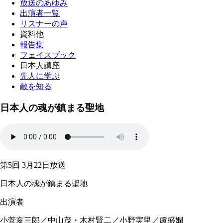
放送のあゆみ
出演者一覧
リスナーの声
資料他
報告集
フェイスブック
日本人講座
先人に学ぶ
敵を知る
日本人の魂が鎮まる聖地
第5回 3月22日放送
日本人の魂が鎮まる聖地
出演者
小菅亥三郎／
中山茂
・
木村賢二
／小野実里／盧盛嫻