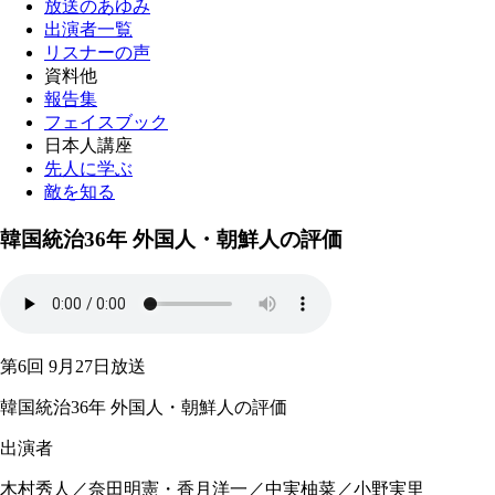
放送のあゆみ
出演者一覧
リスナーの声
資料他
報告集
フェイスブック
日本人講座
先人に学ぶ
敵を知る
韓国統治36年 外国人・朝鮮人の評価
第6回 9月27日放送
韓国統治36年 外国人・朝鮮人の評価
出演者
木村秀人／奈田明憲・香月洋一／中実柚菜／小野実里