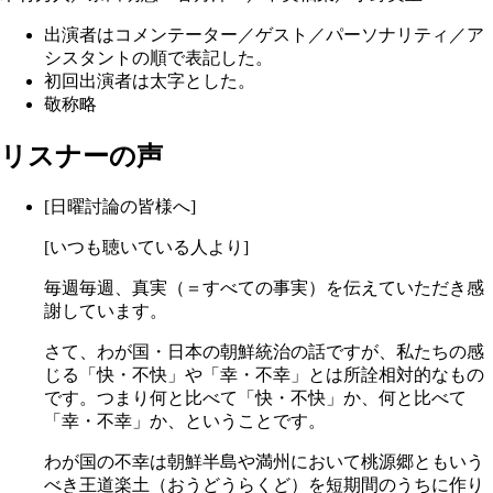
出演者はコメンテーター／ゲスト／パーソナリティ／ア
シスタントの順で表記した。
初回出演者は太字とした。
敬称略
リスナーの声
[日曜討論の皆様へ]
[いつも聴いている人より]
毎週毎週、真実（＝すべての事実）を伝えていただき感
謝しています。
さて、わが国・日本の朝鮮統治の話ですが、私たちの感
じる「快・不快」や「幸・不幸」とは所詮相対的なもの
です。つまり何と比べて「快・不快」か、何と比べて
「幸・不幸」か、ということです。
わが国の不幸は朝鮮半島や満州において桃源郷ともいう
べき王道楽土（おうどうらくど）を短期間のうちに作り