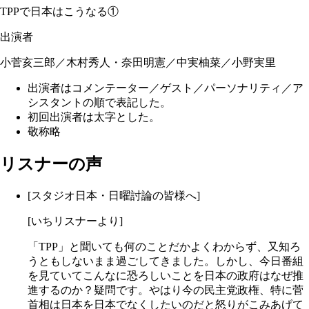
TPPで日本はこうなる①
出演者
小菅亥三郎／木村秀人・奈田明憲／中実柚菜／小野実里
出演者はコメンテーター／ゲスト／パーソナリティ／ア
シスタントの順で表記した。
初回出演者は太字とした。
敬称略
リスナーの声
[スタジオ日本・日曜討論の皆様へ]
[いちリスナーより]
「TPP」と聞いても何のことだかよくわからず、又知ろ
うともしないまま過ごしてきました。しかし、今日番組
を見ていてこんなに恐ろしいことを日本の政府はなぜ推
進するのか？疑問です。やはり今の民主党政権、特に菅
首相は日本を日本でなくしたいのだと怒りがこみあげて