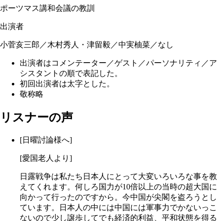
ポーツマス講和会議の教訓
出演者
小菅亥三郎／木村秀人・津留毅／中実柚菜／なし
出演者はコメンテーター／ゲスト／パーソナリティ／ア
シスタントの順で表記した。
初回出演者は太字とした。
敬称略
リスナーの声
[日曜討論様へ]
[愛国老人より]
日露戦争は私たち日本人にとって大変いろいろな事を教
えてくれます。何しろ国力が10倍以上の当時の超大国に
向かって行ったのですから。今中国が尖閣を盗ろうとし
ています。日本人の中には中国には軍事力でかないっこ
ないので少し譲歩してでも経済的利益、平和状態を得る