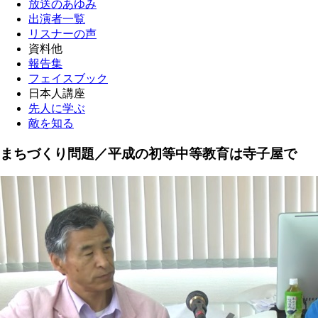
放送のあゆみ
出演者一覧
リスナーの声
資料他
報告集
フェイスブック
日本人講座
先人に学ぶ
敵を知る
まちづくり問題／平成の初等中等教育は寺子屋で