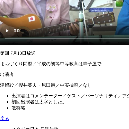
第回 7月13日放送
まちづくり問題／平成の初等中等教育は寺子屋で
出演者
津留毅／櫻井英夫・
原田巌
／中実柚菜／なし
出演者はコメンテーター／ゲスト／パーソナリティ／ア
初回出演者は太字とした。
敬称略
戻る