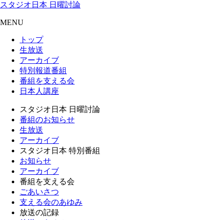
スタジオ日本 日曜討論
MENU
トップ
生放送
アーカイブ
特別報道番組
番組を支える会
日本人講座
スタジオ日本 日曜討論
番組のお知らせ
生放送
アーカイブ
スタジオ日本 特別番組
お知らせ
アーカイブ
番組を支える会
ごあいさつ
支える会のあゆみ
放送の記録