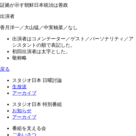
証拠が示す朝鮮日本統治は善政
出演者
香月洋一／大山猛／中実柚菜／なし
出演者はコメンテーター／ゲスト／パーソナリティ／ア
シスタントの順で表記した。
初回出演者は太字とした。
敬称略
戻る
スタジオ日本 日曜討論
生放送
アーカイブ
スタジオ日本 特別番組
お知らせ
アーカイブ
番組を支える会
ごあいさつ