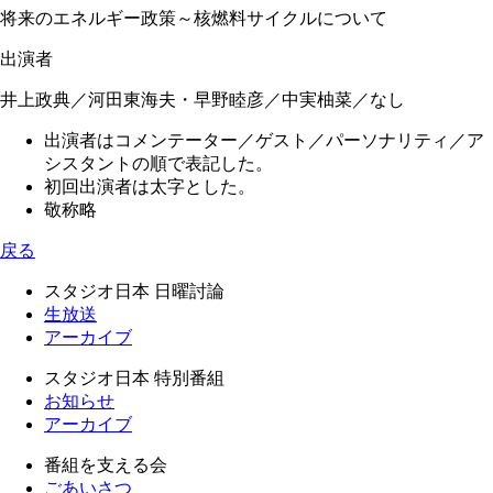
将来のエネルギー政策～核燃料サイクルについて
出演者
井上政典／
河田東海夫
・
早野睦彦
／中実柚菜／なし
出演者はコメンテーター／ゲスト／パーソナリティ／ア
シスタントの順で表記した。
初回出演者は太字とした。
敬称略
戻る
スタジオ日本 日曜討論
生放送
アーカイブ
スタジオ日本 特別番組
お知らせ
アーカイブ
番組を支える会
ごあいさつ