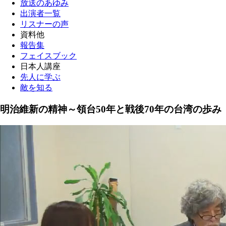
放送のあゆみ
出演者一覧
リスナーの声
資料他
報告集
フェイスブック
日本人講座
先人に学ぶ
敵を知る
明治維新の精神～領台50年と戦後70年の台湾の歩み