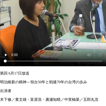
第回 6月17日放送
明治維新の精神～領台50年と戦後70年の台湾の歩み
出演者
木下修／黄文雄・富原浩・廣瀬知晴／中実柚菜／五郎丸浩