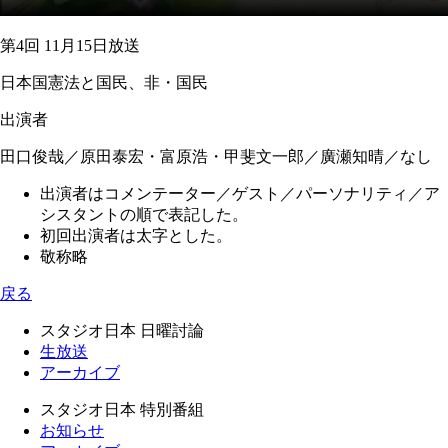
第4回 11月15日放送
日本国憲法と国民、非・国民
出演者
田口俊哉／原田泰宏・富原浩・甲斐文一郎／廣瀬知晴／なし
出演者はコメンテーター／ゲスト／パーソナリティ／ア
シスタントの順で表記した。
初回出演者は太字とした。
敬称略
戻る
スタジオ日本 日曜討論
生放送
アーカイブ
スタジオ日本 特別番組
お知らせ