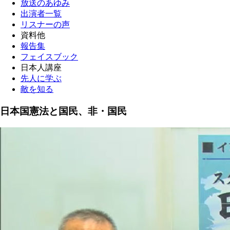
放送のあゆみ
出演者一覧
リスナーの声
資料他
報告集
フェイスブック
日本人講座
先人に学ぶ
敵を知る
日本国憲法と国民、非・国民