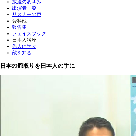
放送のあゆみ
出演者一覧
リスナーの声
資料他
報告集
フェイスブック
日本人講座
先人に学ぶ
敵を知る
日本の舵取りを日本人の手に