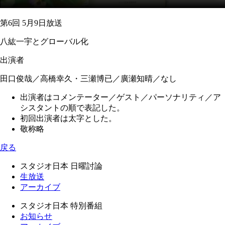
第6回 5月9日放送
八紘一宇とグローバル化
出演者
田口俊哉／高橋幸久・三瀬博已／廣瀬知晴／なし
出演者はコメンテーター／ゲスト／パーソナリティ／ア
シスタントの順で表記した。
初回出演者は太字とした。
敬称略
戻る
スタジオ日本 日曜討論
生放送
アーカイブ
スタジオ日本 特別番組
お知らせ