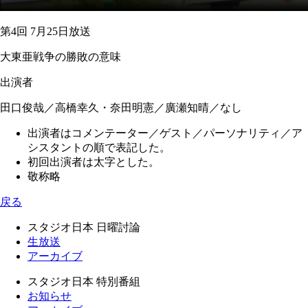
第4回 7月25日放送
大東亜戦争の勝敗の意味
出演者
田口俊哉／高橋幸久・奈田明憲／廣瀬知晴／なし
出演者はコメンテーター／ゲスト／パーソナリティ／ア
シスタントの順で表記した。
初回出演者は太字とした。
敬称略
戻る
スタジオ日本 日曜討論
生放送
アーカイブ
スタジオ日本 特別番組
お知らせ