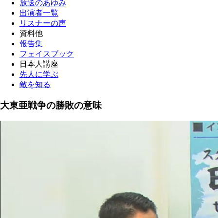
放送のあゆみ
出演者一覧
リスナーの声
資料他
報告集
フェイスブック
日本人講座
先人に学ぶ
敵を知る
大東亜戦争の勝敗の意味