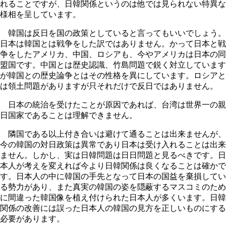
れることですが、日韓関係というのは他では見られない特異な
様相を呈しています。
韓国は反日を国の政策としていると言ってもいいでしょう。
日本は韓国とは戦争をした訳ではありません。かって日本と戦
争をしたアメリカ、中国、ロシアも、今やアメリカは日本の同
盟国です。中国とは歴史認識、竹島問題で鋭く対立しています
が韓国との歴史論争とはその性格を異にしています。ロシアと
は領土問題がありますが只それだけで反日ではありません。
日本の統治を受けたことが原因であれば、台湾は世界一の親
日国家であることは理解できません。
隣国である以上付き合いは避けて通ることは出来ませんが、
今の韓国の対日政策は異常であり日本は受け入れることは出来
ません。しかし、実は日韓問題は日日問題と見るべきです。日
本人が考えを変えれば今より日韓関係は良くなることは確かで
す。日本人の中に韓国の手先となって日本の国益を棄損してい
る勢力があり、また真実の韓国の姿を隠蔽するマスコミのため
に間違った韓国像を植え付けられた日本人が多くいます。日韓
関係の改善には誤った日本人の韓国の見方を正しいものにする
必要があります。