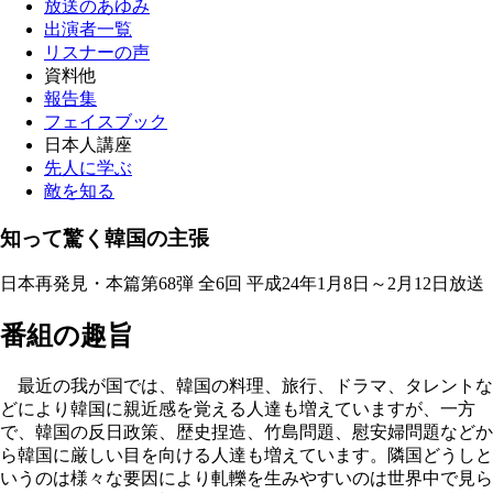
放送のあゆみ
出演者一覧
リスナーの声
資料他
報告集
フェイスブック
日本人講座
先人に学ぶ
敵を知る
知って驚く韓国の主張
日本再発見・本篇第68弾 全6回 平成24年1月8日～2月12日放送
番組の趣旨
最近の我が国では、韓国の料理、旅行、ドラマ、タレントな
どにより韓国に親近感を覚える人達も増えていますが、一方
で、韓国の反日政策、歴史捏造、竹島問題、慰安婦問題などか
ら韓国に厳しい目を向ける人達も増えています。隣国どうしと
いうのは様々な要因により軋轢を生みやすいのは世界中で見ら