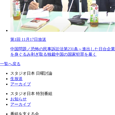
第1回 11月17日放送
中国問題／恐怖の民事訴訟法第231条～進出した日台企業
を身ぐるみ剥ぎ取る独裁中国の国家犯罪を暴く
一覧へ戻る
スタジオ日本 日曜討論
生放送
アーカイブ
スタジオ日本 特別番組
お知らせ
アーカイブ
番組を支える会