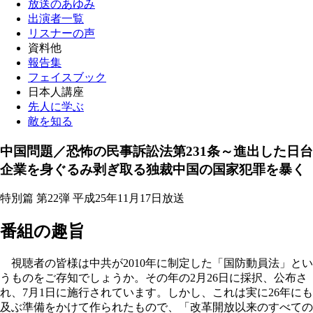
放送のあゆみ
出演者一覧
リスナーの声
資料他
報告集
フェイスブック
日本人講座
先人に学ぶ
敵を知る
中国問題／恐怖の民事訴訟法第231条～進出した日台
企業を身ぐるみ剥ぎ取る独裁中国の国家犯罪を暴く
特別篇 第22弾 平成25年11月17日放送
番組の趣旨
視聴者の皆様は中共が2010年に制定した「国防動員法」とい
うものをご存知でしょうか。その年の2月26日に採択、公布さ
れ、7月1日に施行されています。しかし、これは実に26年にも
及ぶ準備をかけて作られたもので、「改革開放以来のすべての