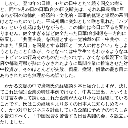
しかし、翌40年の日韓、47年の日中とたて続く国交の樹立
と、同年9月29日の日華(台)の国交断交は、それ以降長期に亘
るわが国の道徳的・経済的・文化的・軍事的低迷と退廃の幕開
けとなったのでした。平成初期に突如として咲き乱れた「バブ
ル」という徒花はありながらも、この傾向は今日に至るも変わ
りません。健全すぎるほど健全だった日華(台)関係を一方的に
破棄し、「共産主義」を国是とする一党独裁の国・中共や、こ
れまた「反日」を国是とする韓国と「大人の付き合い」をしよ
うとしたこと自体が、今となっては中学生でもわかるようなユ
ートピアンの行為そのものだったのです。かくなる状況下で政
府や都道府県が熱にうかされたように民間企業に推進させた対
中投資が、そのほとんどが失敗、倒産、撤退、解散の憂き目に
あわされたのも無理からぬ話でした。
かかる文脈の中で廣瀬氏の経験談を本日紹介しますが、決し
てこれは個別企業の特殊事例ではなく、中共に進出、というよ
り甘言を弄して誘い込まれた企業が大なり小なり経験している
ことです。氏はこの経験をより多くの日本人に知らしめるべ
く、かつ対中ビジネスを計画している企業に予めその恐ろしさ
を告知すべく、「中国投資を警告する日台共闘の会」を設立い
たしました。