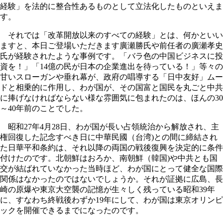
経験」を法的に整合性あるものとして立法化したものといえま
す。
それでは「改革開放以来のすべての経験」とは、何かといい
ますと、本日ご登場いただきます廣瀬勝氏や前任者の廣瀬孝史
氏が経験されたような事例です。「バラ色の中国ビジネスに投
資を！」「14億の民が日本の企業進出を待っている！」等々の
甘いスローガンや垂れ幕が、政府の唱導する「日中友好」ムー
ドと相乗的に作用し、わが国が、その国富と国民を丸ごと中共
に捧げなければならない様な雰囲気に包まれたのは、ほんの30
～40年前のことでした。
昭和27年4月28日、わが国が長い占領統治から解放され、主
権回復した記念すべき日に中華民國（台湾)との間に締結され
た日華平和条約は、それ以降の両国の戦後復興を決定的に条件
付けたのです。北朝鮮はおろか、南朝鮮（韓国)や中共とも国
交が結ばれていなかった当時ほど、わが国にとって健全な国際
関係はなかったのではないでしょうか。それが証拠に広島、長
崎の原爆や東京大空襲の記憶が生々しく残っている昭和39年
に、すなわち終戦後わずか19年にして、わが国は東京オリンピ
ックを開催できるまでになったのです。