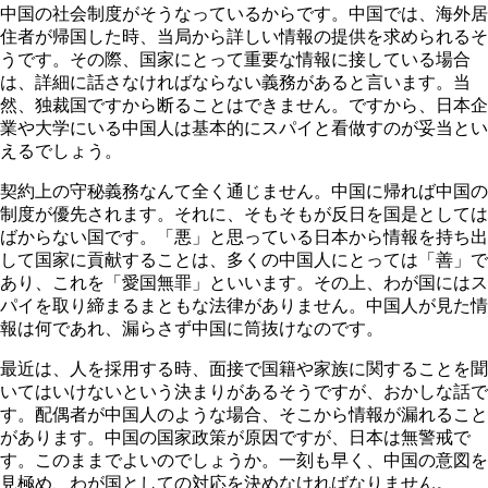
中国の社会制度がそうなっているからです。中国では、海外居
住者が帰国した時、当局から詳しい情報の提供を求められるそ
うです。その際、国家にとって重要な情報に接している場合
は、詳細に話さなければならない義務があると言います。当
然、独裁国ですから断ることはできません。ですから、日本企
業や大学にいる中国人は基本的にスパイと看做すのが妥当とい
えるでしょう。
契約上の守秘義務なんて全く通じません。中国に帰れば中国の
制度が優先されます。それに、そもそもが反日を国是としては
ばからない国です。「悪」と思っている日本から情報を持ち出
して国家に貢献することは、多くの中国人にとっては「善」で
あり、これを「愛国無罪」といいます。その上、わが国にはス
パイを取り締まるまともな法律がありません。中国人が見た情
報は何であれ、漏らさず中国に筒抜けなのです。
最近は、人を採用する時、面接で国籍や家族に関することを聞
いてはいけないという決まりがあるそうですが、おかしな話で
す。配偶者が中国人のような場合、そこから情報が漏れること
があります。中国の国家政策が原因ですが、日本は無警戒で
す。このままでよいのでしょうか。一刻も早く、中国の意図を
見極め、わが国としての対応を決めなければなりません。