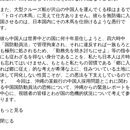
また、大型クルーズ船が沢山の中国人を運んでくる様はまるで
「トロイの木馬」に見えて仕方ありません。彼らを無防備に入
国させるのは、日本国内にその木馬を仕掛けるような愚行で
す。
彼ら中国人は世界中どの国に何十年居住しようと、四六時中
「国防動員法」で管理拘束され、それに違反すれば一族もろと
も極刑に処されるため、「勤務先を焼き討ちにせよ」等の指令
にも従わざるを得ない身分であることを、私たち日本人は片時
も忘れてはいけません。もともと私たちの習慣である「郷に入
れば郷に従え」的な考えが希薄な上に、住みついている土地に
決して同化しない性質こそが、この悪法を下支えしているので
す。 今回は、沖縄の某銀行の中国人採用問題とこれに関わ
る中国国防動員法の恐怖について、沖縄からの緊急レポートを
中心に、視聴者の皆様とわが国の危機的状況について考えて参
ります。
もっと見る
閉じる