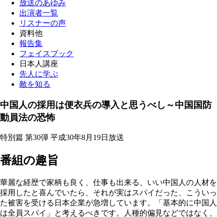
放送のあゆみ
出演者一覧
リスナーの声
資料他
報告集
フェイスブック
日本人講座
先人に学ぶ
敵を知る
中国人の採用は便衣兵の導入と思うべし～中国国防
動員法の恐怖
特別篇 第30弾 平成30年8月19日放送
番組の趣旨
華麗な経歴で家柄も良く、仕事も出来る、いい中国人の人材を
採用したと喜んでいたら、それが実はスパイだった、こういっ
た被害を受ける日本企業が急増しています。「基本的に中国人
は全員スパイ」と考えるべきです。人種的偏見などではなく、