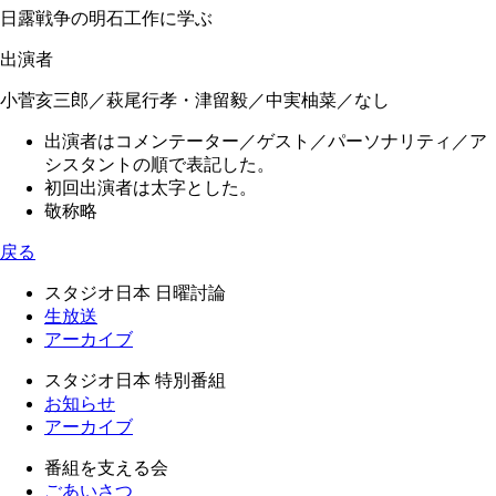
日露戦争の明石工作に学ぶ
出演者
小菅亥三郎／萩尾行孝・津留毅／中実柚菜／なし
出演者はコメンテーター／ゲスト／パーソナリティ／ア
シスタントの順で表記した。
初回出演者は太字とした。
敬称略
戻る
スタジオ日本 日曜討論
生放送
アーカイブ
スタジオ日本 特別番組
お知らせ
アーカイブ
番組を支える会
ごあいさつ