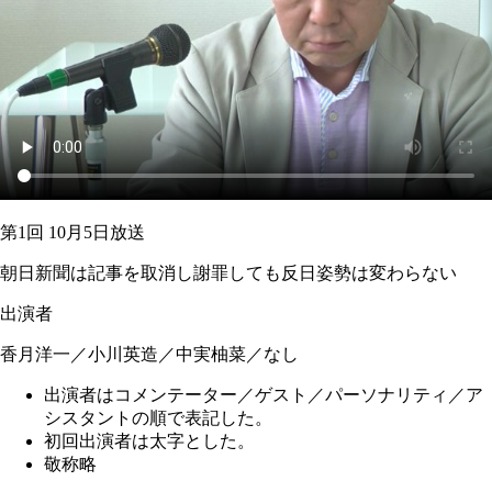
第1回 10月5日放送
朝日新聞は記事を取消し謝罪しても反日姿勢は変わらない
出演者
香月洋一／小川英造／中実柚菜／なし
出演者はコメンテーター／ゲスト／パーソナリティ／ア
シスタントの順で表記した。
初回出演者は太字とした。
敬称略