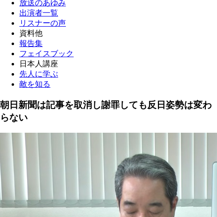
放送のあゆみ
出演者一覧
リスナーの声
資料他
報告集
フェイスブック
日本人講座
先人に学ぶ
敵を知る
朝日新聞は記事を取消し謝罪しても反日姿勢は変わ
らない