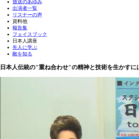
放送のあゆみ
出演者一覧
リスナーの声
資料他
報告集
フェイスブック
日本人講座
先人に学ぶ
敵を知る
日本人伝統の"重ね合わせ"の精神と技術を生かすに