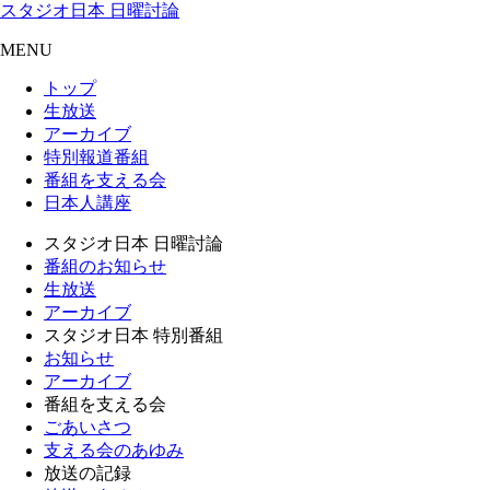
スタジオ日本 日曜討論
MENU
トップ
生放送
アーカイブ
特別報道番組
番組を支える会
日本人講座
スタジオ日本 日曜討論
番組のお知らせ
生放送
アーカイブ
スタジオ日本 特別番組
お知らせ
アーカイブ
番組を支える会
ごあいさつ
支える会のあゆみ
放送の記録